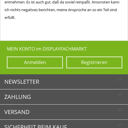
entnehmen. Es ist auch gut, daß da soviel reinpaßt. Ansonsten kann
ich nichts negatives berichten, meine Ansprüche an so ein Teil sind
erfüllt.
MEIN KONTO im DISPLAYFACHMARKT
Anmelden
Registrieren
NEWSLETTER
ZAHLUNG
Newsletter abonnieren
Newsletter abbestellen
VERSAND
SICHERHEIT BEIM KAUF