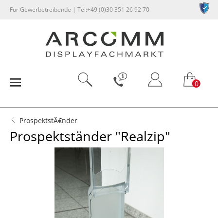
Für Gewerbetreibende | Tel:+49 (0)30 351 26 92 70
0
ProspektstÃ€nder
Prospektständer "Realzip"