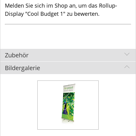
Melden Sie sich im Shop an, um das Rollup-
mm.
Display "Cool Budget 1" zu bewerten.
Druckdatei-Anforderungen für das Rollup-Display
"Cool Budget 1", 100 x 200 cm, mit Bedruckung
Zubehör
1. Dateiaufbereitung
Bildergalerie
Auflösung der Bilder in der Druckdatei vom Rollup-
Display "Cool Budget 1" mind.100dpi
Keine Passer- oder Schnittmarken.
Schriften müssen vollständig in Pfade bzw. Kurven
gewandelt sein.
Betten Sie Logos nach Möglichkeit vektorisiert ein
(eps, ai, pdf)
Bilder in Datei einbetten.
Kommentar- und Formularfelder werden verworfen.
Neudruck für Rollup "Cool Budget 1"
Die Grafik ist im Maßstab 1:1 anzulegen.