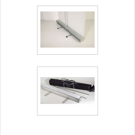
100 x 200 cm
2. Dateiformat
pdf/x-3*
3. Farben
Legen Sie Ihre Daten für das Rollup-Display "Cool
Budget 1" im Farbmodus CMYK nach fogra39 (iso
coated v2) an.
Fotos nach Möglichkeit auch bereits im CMYK-
Farbmodus einbetten bzw. in diesen wandeln.
(Daten in RGB-Farbräumen können
Farbabweichungen erzeugen, für die wir keine
LED-Spot-Leuchte "Powerspot 800"
Garantie übernehmen.)
Vierfarbig bedruckt (4/0). Sollen für das Rollup-
Display "Cool Budget 1" Sonderfarben als 5. oder
6.Farbe gedruckt werden, sprechen Sie das bitte
vorher ab.
Pantone- und HKS-Farben sind Sonderfarben und