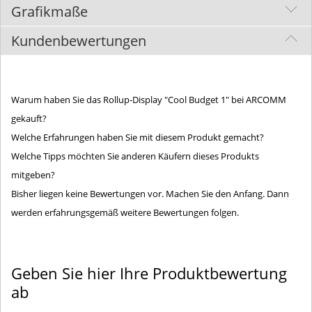
Grafikmaße
100 x 200 cm
Kundenbewertungen
100 x 215 cm
100 x 220 cm
Informationsbereich
[a]
120 x 200 cm
Warum haben Sie das Rollup-Display "Cool Budget 1" bei ARCOMM
Alle wichtigen grafischen Elemente solten
in dieser Fläche platziert werden.
gekauft?
120 x 215 cm
Welche Erfahrungen haben Sie mit diesem Produkt gemacht?
120 x 220 cm
Welche Tipps möchten Sie anderen Käufern dieses Produkts
Grafikformat
[b]
150 x 200 cm
mitgeben?
Bisher liegen keine Bewertungen vor. Machen Sie den Anfang. Dann
200 x 200 cm
Datenformat
werden erfahrungsgemäß weitere Bewertungen folgen.
85 x 200 cm
[c]
Grafikformat zzgl.
Beschnittzugabe 3 mm
85 x 215 cm
Geben Sie hier Ihre Produktbewertung
85 x 220 cm
Alle Maßangaben in mm. Ein Teil des unteren Grafikbereichs
ab
Info
vom Rollup-Display "Cool Budget 1" ist im Fuß des Systems
eingerollt.So ergibt sich eine sichtbare Grafikhöhe von 2000